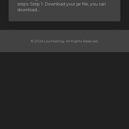
steps: Step 1: Download your jar file, you can
download...
© 2026 LowHosting. All Rights Reserved.