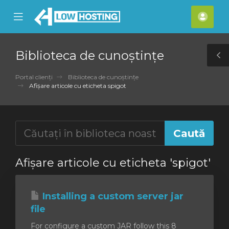
se
Mobile
Cont
ile
Menu
meu
nu
Biblioteca de cunoștințe
T
S
Portal clienți
Biblioteca de cunoștințe
Afișare articole cu eticheta spigot
Afișare articole cu eticheta 'spigot'
Installing a custom server jar
file
For configure a custom JAR follow this 8