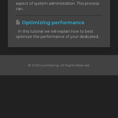
aspect of system administration. This process
can...
Optimizing performance
In this tutorial we will explain how to best
optimize the performance of your dedicated...
© 2026 LowHosting. All Rights Reserved.