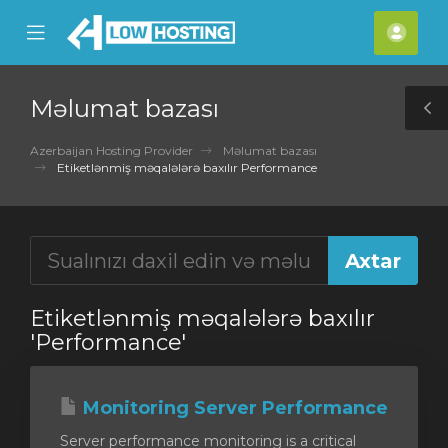
se
Mobile
Hes
ile
Menu
nu
Məlumat bazası
T
S
Azerbaijan Hosting Provider
Məlumat bazası
Etiketlənmiş məqalələrə baxılır Performance
Etiketlənmiş məqalələrə baxılır
'Performance'
Monitoring Server Performance
Server performance monitoring is a critical