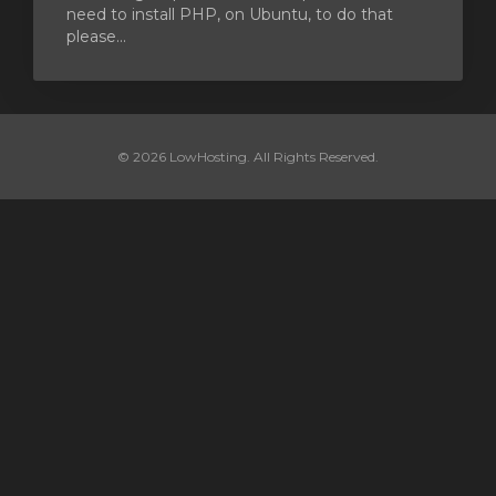
need to install PHP, on Ubuntu, to do that
please...
© 2026 LowHosting. All Rights Reserved.