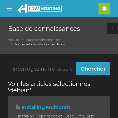
se
Mobile
Espa
ile
Menu
clien
nu
Base de connaissances
T
S
Accueil
Base de connaissances
Voir les articles sélectionnés debian
Voir les articles sélectionnés
'debian'
Installing Multicraft
Installing Dependencies Step 1: You first