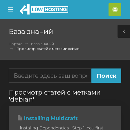
se
Mobile
Акка
ile
Menu
nu
База знаний
T
S
Портал
База знаний
Просмотр статей с метками debian
Просмотр статей с метками
'debian'
Installing Multicraft
Installing Dependencies Step 1: You first