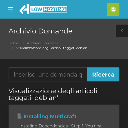
se
Mobile
Acco
ile
Menu
nu
Archivio Domande
T
S
Home
Archivio Domande
Visualizzazione degli articoli taggati debian
Visualizzazione degli articoli
taggati 'debian'
Installing Multicraft
Installing Dependencies Step 1: You first