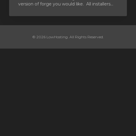
version of forge you would like. All installers...
© 2026 LowHosting. All Rights Reserved.