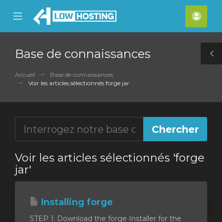
se
Mobile
Espa
ile
Menu
clien
nu
Base de connaissances
T
S
Accueil
Base de connaissances
Voir les articles sélectionnés forge jar
Voir les articles sélectionnés 'forge
jar'
Installing forge
STEP 1: Download the forge Installer for the