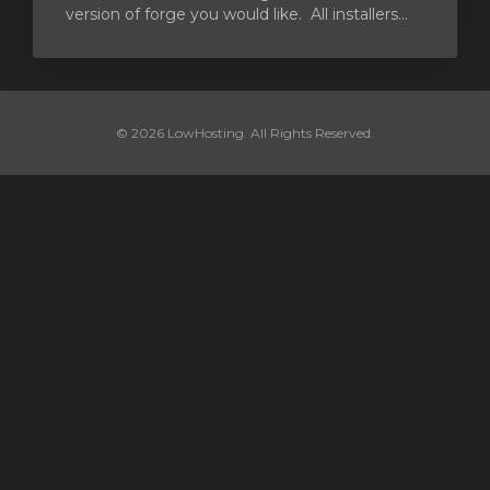
version of forge you would like. All installers...
© 2026 LowHosting. All Rights Reserved.