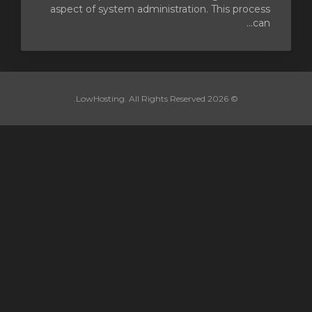
aspect of system administration. This process
can...
© 2026 LowHosting. All Rights Reserved.