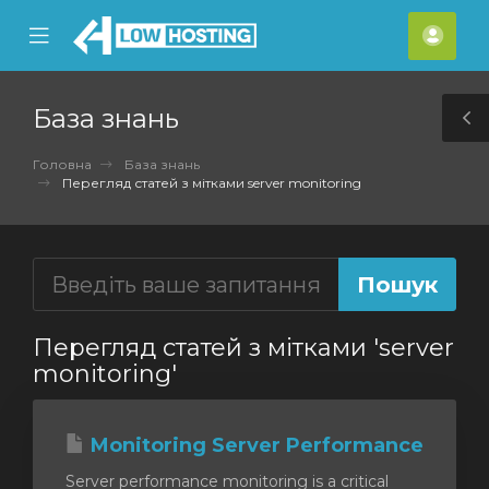
se
Mobile
Акка
ile
Menu
nu
База знань
T
S
Головна
База знань
Перегляд статей з мітками server monitoring
Перегляд статей з мітками 'server
monitoring'
Monitoring Server Performance
Server performance monitoring is a critical