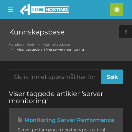
se
Mobile
Kont
ile
Menu
nu
Kunnskapsbase
T
S
Kundeområdet
Kunnskapsbase
Viser taggede artikler server monitoring
Viser taggede artikler 'server
monitoring'
Monitoring Server Performance
Server performance monitoring is a critical