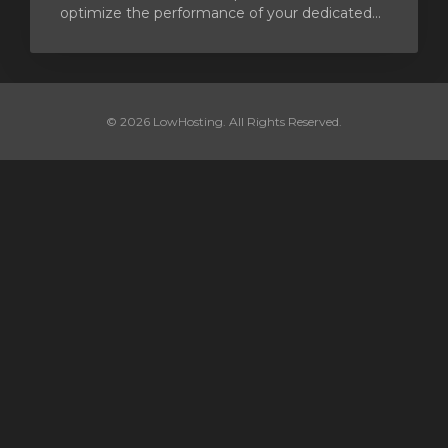
optimize the performance of your dedicated...
© 2026 LowHosting. All Rights Reserved.