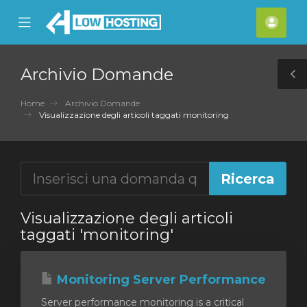
se
Mobile
Acco
ile
Menu
nu
Archivio Domande
T
S
Home
Archivio Domande
Visualizzazione degli articoli taggati monitoring
Visualizzazione degli articoli
taggati 'monitoring'
Monitoring Server Performance
Server performance monitoring is a critical