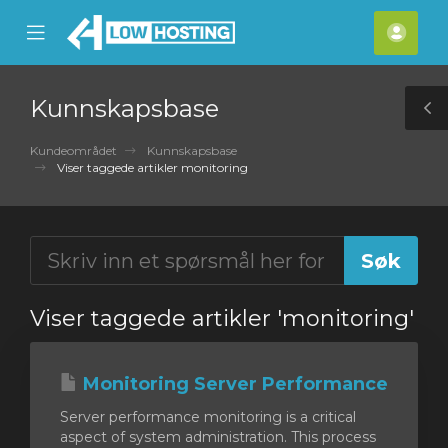
se
Mobile
Kont
ile
Menu
nu
Kunnskapsbase
T
S
Kundeområdet
Kunnskapsbase
Viser taggede artikler monitoring
Viser taggede artikler 'monitoring'
Monitoring Server Performance
Server performance monitoring is a critical
aspect of system administration. This process