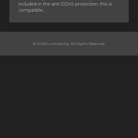
included in the anti-DDoS protection, this is
compatible...
© 2026 LowHosting. All Rights Reserved.