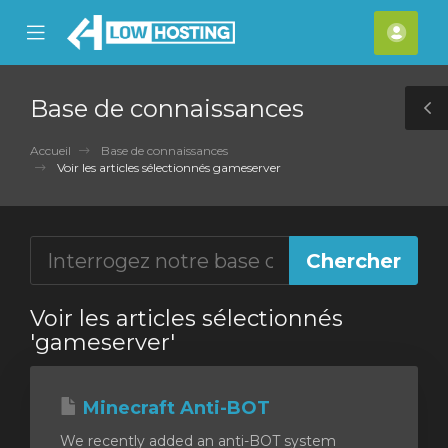
se
Mobile
Espa
ile
Menu
clien
nu
Base de connaissances
T
S
Accueil
Base de connaissances
Voir les articles sélectionnés gameserver
Voir les articles sélectionnés
'gameserver'
Minecraft Anti-BOT
We recently added an anti-BOT system