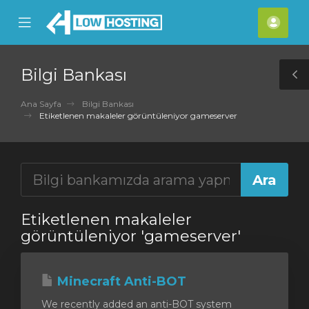
se
Mobile
Hes
ile
Menu
nu
Bilgi Bankası
T
S
Ana Sayfa
Bilgi Bankası
Etiketlenen makaleler görüntüleniyor gameserver
Etiketlenen makaleler
görüntüleniyor 'gameserver'
Minecraft Anti-BOT
We recently added an anti-BOT system