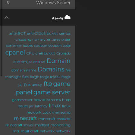
0
Windows Server
وسوم
anti-BOT
anti-DDoS
bukkit
centos
choosing name
clientarea order
common issues
coupon
coupon code
cpanel
CPU
craftbukkit
Cronjob
Domain
custom jar
debian
Domains
domain name
file
manager
files
forge
forge install
forge
ftp
game
jar
Frequency
panel
game server
gameserver
howto
htaccess
htop
linux
issues
jar
latency
linux
network
Lock
managing
minecraft
minecraft modded
minecraft server
modded
monitoring
mtr
multicraft
network
network