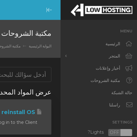
Minimize
Menu
مكتبة الشروحات
MENU
الرئيسية
البوابة الرئيسية
مكتبة الشروح
المتجر
تصفح الكل
أخبار وإعلانات
RKVMPROTECTED
مكتبة الشروحات
عرض المواد ال 'rebuild vm'
IKVMPROTECTED
حالة الشبكة
XKVMPROTECTED
راسلنا
How to reinstall OS?
OPENVZ VPS
To select and reinstall the operating system on your VPS: 1) Log in to the Client...
SETTINGS
Protected Web Hosting
Lights?
OFF