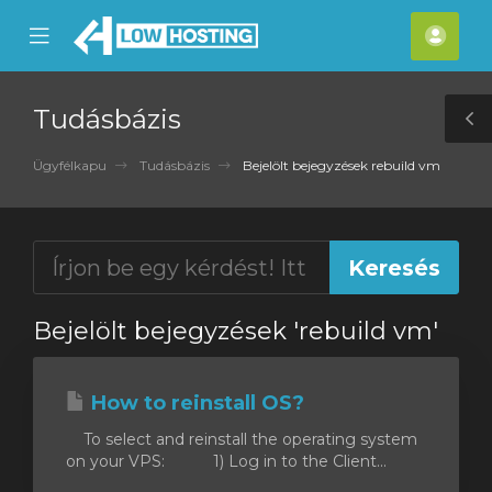
se
Mobile
Fiók
ile
Menu
nu
Tudásbázis
T
S
Ügyfélkapu
Tudásbázis
Bejelölt bejegyzések rebuild vm
Bejelölt bejegyzések 'rebuild vm'
How to reinstall OS?
To select and reinstall the operating system
on your VPS: 1) Log in to the Client...