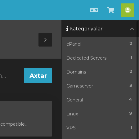
Azerbaijani
Səbətə
He
bax
Kateqoriyalar
Toggle
2
cPanel
Sidebar
1
Dedicated Servers
2
Domains
3
Gameserver
4
General
9
Linux
compatible...
1
VPS