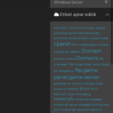
0
Windows Server
Etiket aşkar edildi.
anti-BOT
anti-DDoS
bukkit
centos
choosing name
clientarea order
common issues
coupon
coupon code
cpanel
CPU
craftbukkit
Cronjob
Domain
custom jar
debian
Domains
domain name
file
manager
files
forge
forge install
forge
ftp
game
jar
Frequency
panel
game server
gameserver
howto
htaccess
htop
linux
issues
jar
latency
linux
network
Lock
managing
minecraft
minecraft modded
minecraft server
modded
monitoring
mtr
multicraft
network
network