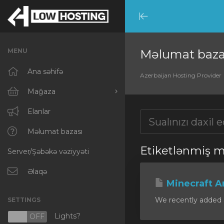
Minimize
Menu
MENU
Məlumat baza
Ana səhifə
Azerbaijan Hosting Provider
Mağaza
Hamısına baxın
Elanlar
RKVMPROTECTED
Məlumat bazası
Etiketlənmiş mə
Server/Şəbəkə vəziyyəti
IKVMPROTECTED
XKVMPROTECTED
Əlaqə
Minecraft A
OPENVZ VPS
We recently added a
SETTINGS
Protected Web Hosting
Lights?
N
OFF