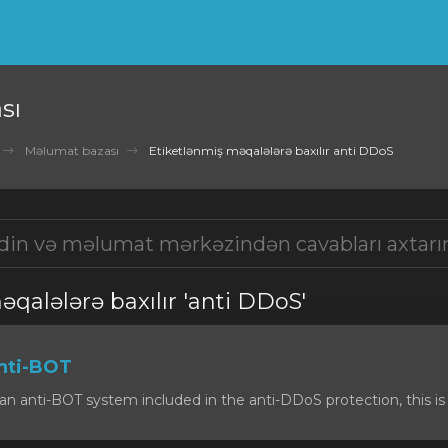
sı
Məlumat bazası
Etiketlənmiş məqalələrə baxılır anti DDoS
qalələrə baxılır 'anti DDoS'
nti-BOT
n anti-BOT system included in the anti-DDoS protection, this is 