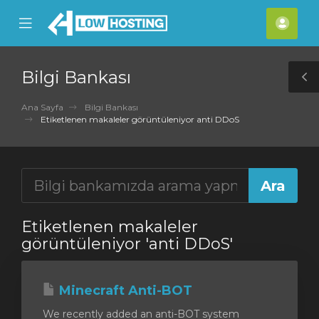
se
Mobile
Hes
ile
Menu
nu
Bilgi Bankası
T
S
Ana Sayfa
Bilgi Bankası
Etiketlenen makaleler görüntüleniyor anti DDoS
Etiketlenen makaleler
görüntüleniyor 'anti DDoS'
Minecraft Anti-BOT
We recently added an anti-BOT system