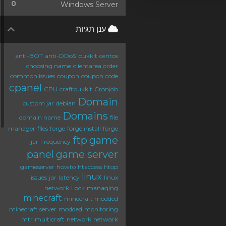
0
Windows Server
ענן תגיות
anti-BOT
anti-DDoS
bukkit
centos
choosing name
clientarea order
common issues
coupon
coupon code
cpanel
CPU
craftbukkit
Cronjob
Domain
custom jar
debian
Domains
domain name
file
manager
files
forge
forge install
forge
ftp
game
jar
Frequency
panel
game server
gameserver
howto
htaccess
htop
linux
issues
jar
latency
linux
network
Lock
managing
minecraft
minecraft modded
minecraft server
modded
monitoring
mtr
multicraft
network
network