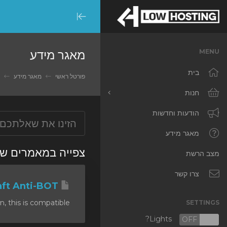
Minimize
Menu
מאגר מידע
MENU
בית
פורטל ראשי
מאגר מידע
S
חנות
כל המוצרים
הודעות וחדשות
RKVMPROTECTED
מאגר מידע
צפייה במאמרי 'anti DDoS'
IKVMPROTECTED
מצב הרשת
XKVMPROTECTED
צרו קשר
Minecraft Anti-BOT
OPENVZ VPS
his is compatible...
SETTINGS
Protected Web Hosting
Lights?
OFF