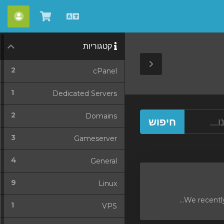
עברית
צפייה
חשבו
בעגלת
קטגוריות
הקניות
Toggle
2
cPanel
Sidebar
1
Dedicated Servers
2
Domains
3
Gameserver
4
General
9
Linux
We recently
1
VPS