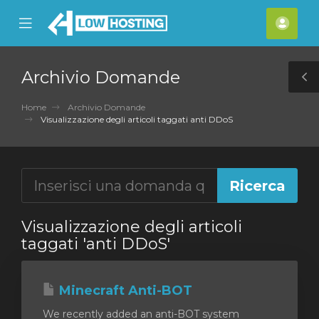
se
Mobile
Acco
ile
Menu
nu
Archivio Domande
T
S
Home
Archivio Domande
Visualizzazione degli articoli taggati anti DDoS
Visualizzazione degli articoli
taggati 'anti DDoS'
Minecraft Anti-BOT
We recently added an anti-BOT system